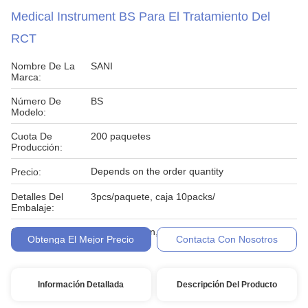
Medical Instrument BS Para El Tratamiento Del
RCT
Nombre De La
SANI
Marca:
Número De
BS
Modelo:
Cuota De
200 paquetes
Producción:
Depends on the order quantity
Precio:
Detalles Del
3pcs/paquete, caja 10packs/
Embalaje:
Condiciones De
Western Union, MoneyGram, T/T
Obtenga El Mejor Precio
Contacta Con Nosotros
Pago:
Información Detallada
Descripción Del Producto