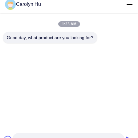
Carolyn Hu
Contacto rápido
1:23 AM
Dirección
Good day, what product are you looking for?
No. 2204, edificio A, avenida AUX. del cuadrado No.666
Jincheng, distrito de Gaoxin, Chengdu, China.
Teléfono
86-28-83361652
El correo electrónico
Carolyn@sanimedical.cn
Política de privacidad
|
Mapa del Sitio
| China es buena.
Calidad Endo Files rotatorio Proveedor. Derecho de autor
2021-2026 Chengdu Sani Medical Equipment Co., Ltd. Todo.